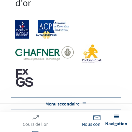
d'or
Menu secondaire
2026 © Copyright - Tous droits réservés
Navigation
Cours de l'or
Nous contacter
Mentions légales
Politique de confidentalité
Plan du site