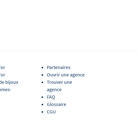
'or
Partenaires
'or
Ouvrir une agence
de bijoux
Trouver une
mmes-
agence
FAQ
Glossaire
CGU