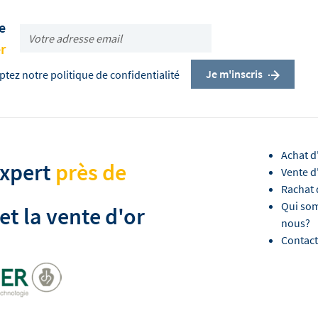
e
r
Je m'inscris
ptez notre politique de confidentialité
Achat d
expert
près de
Vente d
Rachat 
Qui so
et la vente d'or
nous?
Contact