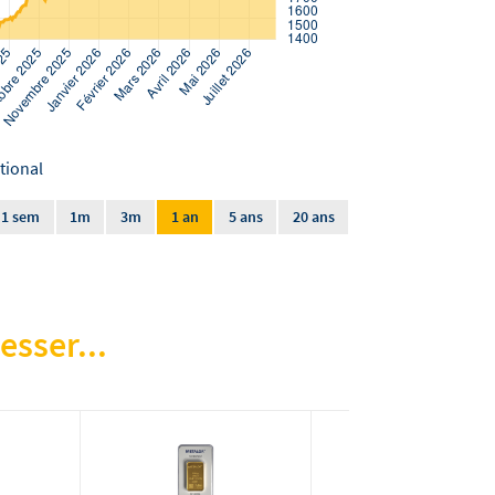
tional
1 sem
1m
3m
1 an
5 ans
20 ans
esser...