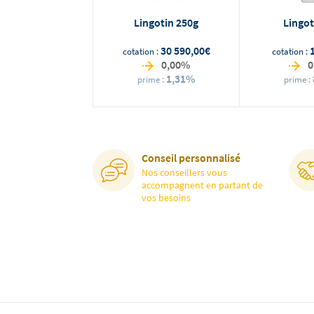
ngotin 20g
Lingotin 250g
Lingot
2 610,00€
30 590,00€
ion :
cotation :
cotation :
6,53%
0,00%
0
8,05%
1,31%
ime :
prime :
prime :
Conseil personnalisé
Nos conseillers vous
accompagnent en partant de
vos besoins