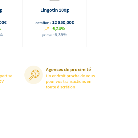
g
Lingotin 100g
Lingot
00€
12 850,00€
117 780,00
cotation :
cotation :
%
6,24%
0,93%
6%
6,39%
-2,48%
prime :
prime :
Agences de proximité
pertise
Un endroit proche de vous
DV
pour vos transactions en
toute discrétion