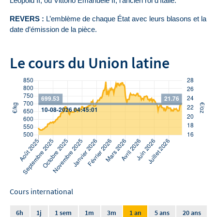
Léopold II, ou Vittorio Emanuele II, l’ancien roi d’Italie.
REVERS :
 L’emblème de chaque État avec leurs blasons et la 
date d’émission de la pièce.
Le cours du Union latine
Cours international
6h
1j
1 sem
1m
3m
1 an
5 ans
20 ans